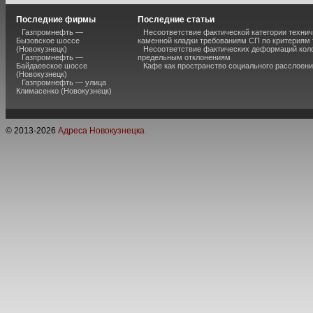
Последние фирмы
Последние статьи
Газпромнефть —
Несоответствие фактической категории технич
Бызовское шоссе
каменной кладки требованиям СП по критериям
(Новокузнецк)
Несоответствие фактических деформаций кол
Газпромнефть —
предельным отклонениям
Байдаевское шоссе
Кафе как пространство социального расслоен
(Новокузнецк)
Газпромнефть — улица
Климасенко (Новокузнецк)
© 2013-
2026
Адреса Новокузнецка