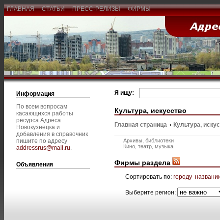
ГЛАВНАЯ
СТАТЬИ
ПРЕСС-РЕЛИЗЫ
ФИРМЫ
Я ищу:
Информация
По всем вопросам
Культура, искусство
касающихся работы
ресурса Адреса
Главная страница
Культура, иску
Новокузнецка и
добавления в справочник
пишите по адресу
Архивы, библиотеки
Кино, театр, музыка
addressrus@mail.ru
.
Фирмы раздела
Объявления
Сортировать по:
городу
названи
Выберите регион: