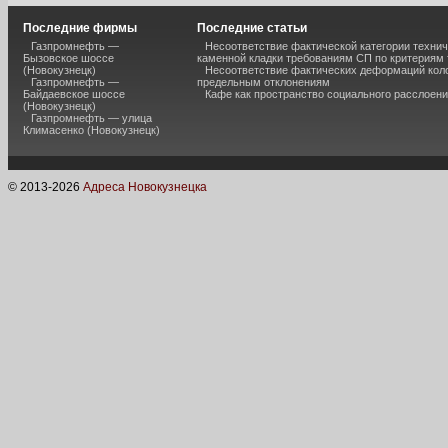
Последние фирмы
Последние статьи
Газпромнефть —
Несоответствие фактической категории технич
Бызовское шоссе
каменной кладки требованиям СП по критериям
(Новокузнецк)
Несоответствие фактических деформаций кол
Газпромнефть —
предельным отклонениям
Байдаевское шоссе
Кафе как пространство социального расслоен
(Новокузнецк)
Газпромнефть — улица
Климасенко (Новокузнецк)
© 2013-
2026
Адреса Новокузнецка