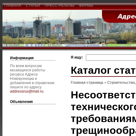
ГЛАВНАЯ
СТАТЬИ
ПРЕСС-РЕЛИЗЫ
ФИРМЫ
Я ищу:
Информация
По всем вопросам
Каталог ста
касающихся работы
ресурса Адреса
Новокузнецка и
Главная страница
Строительство
добавления в справочник
пишите по адресу
Несоответст
addressrus@mail.ru
.
Объявления
техническог
требованиям
трещинообр