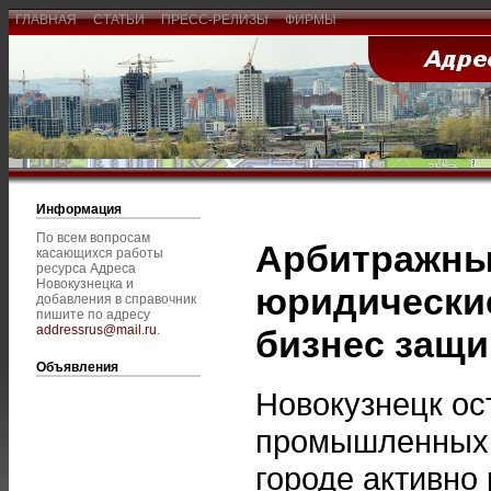
ГЛАВНАЯ
СТАТЬИ
ПРЕСС-РЕЛИЗЫ
ФИРМЫ
Информация
По всем вопросам
Арбитражны
касающихся работы
ресурса Адреса
Новокузнецка и
юридические
добавления в справочник
пишите по адресу
addressrus@mail.ru
.
бизнес защи
Объявления
Новокузнецк ос
промышленных и
городе активно