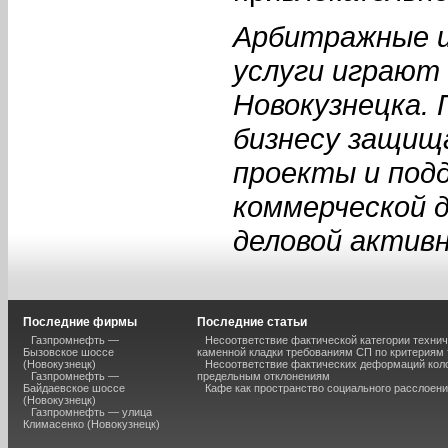
Арбитражные и
услуги играют 
Новокузнецка.
бизнесу защищ
проекты и под
коммерческой 
деловой актив
Последние фирмы
Последние статьи
Газпромнефть —
Несоответствие фактической категории технич
Бызовское шоссе
каменной кладки требованиям СП по критериям
(Новокузнецк)
Несоответствие фактических деформаций кол
Газпромнефть —
предельным отклонениям
Байдаевское шоссе
Кафе как пространство социального расслоен
(Новокузнецк)
Газпромнефть — улица
Климасенко (Новокузнецк)