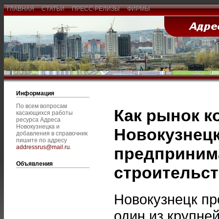
ГЛАВНАЯ
СТАТЬИ
ПРЕСС-РЕЛИЗЫ
ФИРМЫ
Информация
По всем вопросам
Как рынок к
касающихся работы
ресурса Адреса
Новокузнецка и
Новокузнецк
добавления в справочник
пишите по адресу
addressrus@mail.ru
.
предприним
Объявления
строительс
Новокузнецк пр
один из крупн