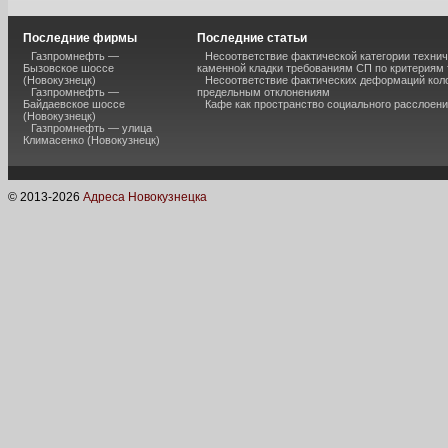
Последние фирмы
Последние статьи
Газпромнефть —
Несоответствие фактической категории технич
Бызовское шоссе
каменной кладки требованиям СП по критериям
(Новокузнецк)
Несоответствие фактических деформаций кол
Газпромнефть —
предельным отклонениям
Байдаевское шоссе
Кафе как пространство социального расслоен
(Новокузнецк)
Газпромнефть — улица
Климасенко (Новокузнецк)
© 2013-
2026
Адреса Новокузнецка